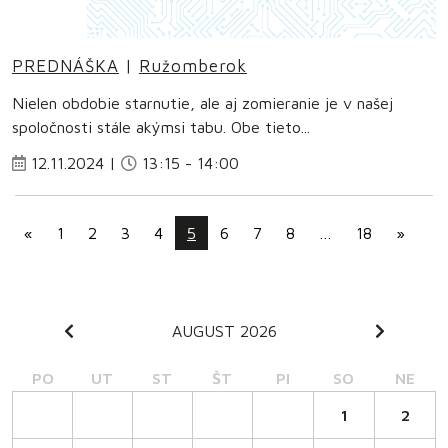
PREDNÁŠKA
|
Ružomberok
Nielen obdobie starnutie, ale aj zomieranie je v našej
spoločnosti stále akýmsi tabu. Obe tieto...
12.11.2024 |
13:15 - 14:00
«
1
2
3
4
5
6
7
8
…
18
»
AUGUST 2026
PO
UT
ST
ŠT
PI
SO
NE
1
2