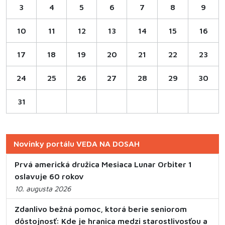
3
4
5
6
7
8
9
10
11
12
13
14
15
16
17
18
19
20
21
22
23
24
25
26
27
28
29
30
31
Novinky portálu VEDA NA DOSAH
Prvá americká družica Mesiaca Lunar Orbiter 1
oslavuje 60 rokov
10. augusta 2026
Zdanlivo bežná pomoc, ktorá berie seniorom
dôstojnosť: Kde je hranica medzi starostlivosťou a