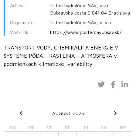
Adresa:
Ústav hydrológie SAV, v.v.i.
Dúbravská cesta 9 841 04 Bratislava
Organizátor :
Ústav hydrológie SAV, v. v. i.
Web link :
https://www.posterdayuhsav.sk/
TRANSPORT VODY, CHEMIKÁLIÍ A ENERGIE V
SYSTÉME PÔDA – RASTLINA – ATMOSFÉRA v
podmienkach klimatickej variability.
AUGUST 2026
PO
UT
ST
ŠT
PI
SO
NE