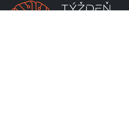
CENTRUM VEDECKO-TECHNICKÝCH INFORMÁCIÍ SR
Priamo riadená organizácia MŠVVaM SR
Lamačská cesta 8A
811 04 Bratislava
RSS
Mapa stránky
Ochrana osobných údajov
Vyhlásenie o prístupnosti