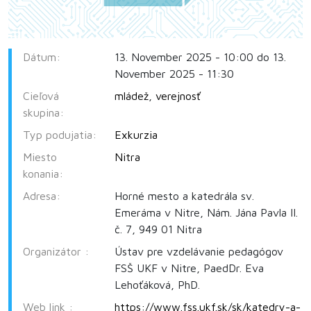
Dátum:
13. November 2025 - 10:00 do 13.
November 2025 - 11:30
Cieľová
mládež
,
verejnosť
skupina:
Typ podujatia:
Exkurzia
Miesto
Nitra
konania:
Adresa:
Horné mesto a katedrála sv.
Emeráma v Nitre, Nám. Jána Pavla II.
č. 7, 949 01 Nitra
Organizátor :
Ústav pre vzdelávanie pedagógov
FSŠ UKF v Nitre, PaedDr. Eva
Lehoťáková, PhD.
Web link :
https://www.fss.ukf.sk/sk/katedry-a-