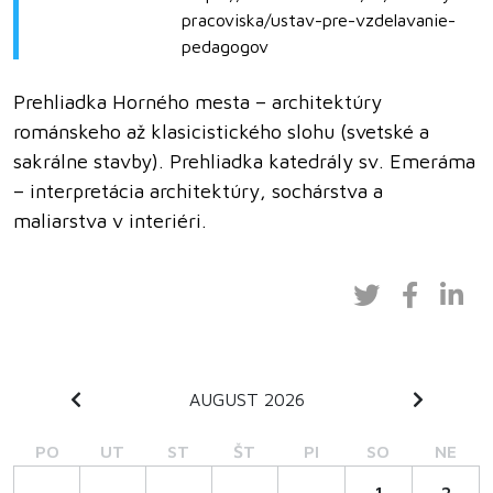
pracoviska/ustav-pre-vzdelavanie-
pedagogov
Prehliadka Horného mesta – architektúry
románskeho až klasicistického slohu (svetské a
sakrálne stavby). Prehliadka katedrály sv. Emeráma
– interpretácia architektúry, sochárstva a
maliarstva v interiéri.
AUGUST 2026
PO
UT
ST
ŠT
PI
SO
NE
1
2