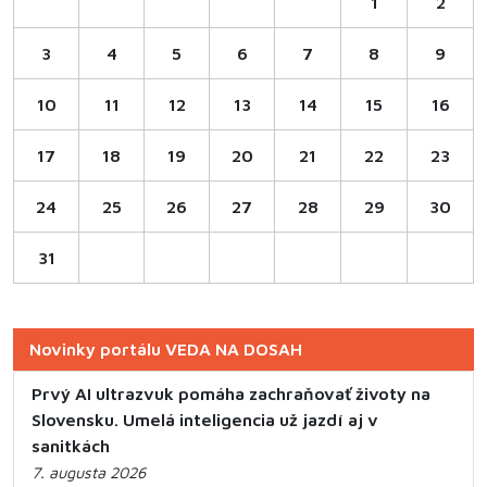
1
2
3
4
5
6
7
8
9
10
11
12
13
14
15
16
17
18
19
20
21
22
23
24
25
26
27
28
29
30
31
Novinky portálu VEDA NA DOSAH
Prvý AI ultrazvuk pomáha zachraňovať životy na
Slovensku. Umelá inteligencia už jazdí aj v
sanitkách
7. augusta 2026