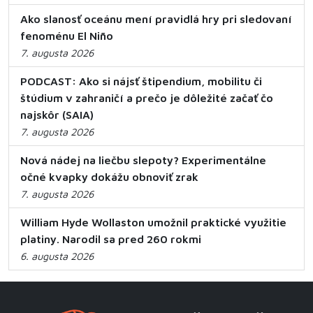
Ako slanosť oceánu mení pravidlá hry pri sledovaní
fenoménu El Niño
7. augusta 2026
PODCAST: Ako si nájsť štipendium, mobilitu či
štúdium v zahraničí a prečo je dôležité začať čo
najskôr (SAIA)
7. augusta 2026
Nová nádej na liečbu slepoty? Experimentálne
očné kvapky dokážu obnoviť zrak
7. augusta 2026
William Hyde Wollaston umožnil praktické využitie
platiny. Narodil sa pred 260 rokmi
6. augusta 2026