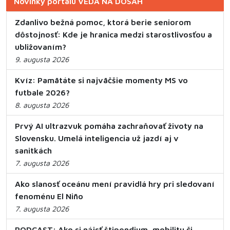
Novinky portálu VEDA NA DOSAH
Zdanlivo bežná pomoc, ktorá berie seniorom
dôstojnosť: Kde je hranica medzi starostlivosťou a
ubližovaním?
9. augusta 2026
Kvíz: Pamätáte si najväčšie momenty MS vo
futbale 2026?
8. augusta 2026
Prvý AI ultrazvuk pomáha zachraňovať životy na
Slovensku. Umelá inteligencia už jazdí aj v
sanitkách
7. augusta 2026
Ako slanosť oceánu mení pravidlá hry pri sledovaní
fenoménu El Niño
7. augusta 2026
PODCAST: Ako si nájsť štipendium, mobilitu či