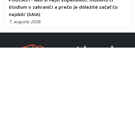
štúdium v zahraničí a prečo je dôležité začať čo
najskôr (SAIA)
7. augusta 2026
CENTRUM VEDECKO-TECHNICKÝCH INFORMÁCIÍ SR
Priamo riadená organizácia MŠVVaM SR
Lamačská cesta 8A
811 04 Bratislava