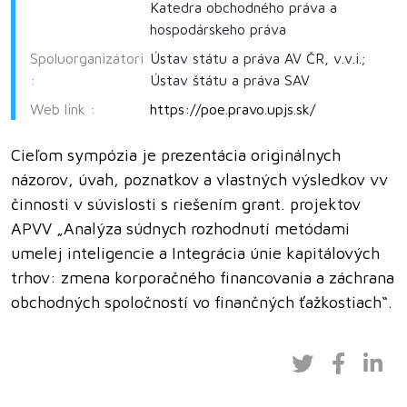
Katedra obchodného práva a
hospodárskeho práva
Spoluorganizátori
Ústav státu a práva AV ČR, v.v.i.;
:
Ústav štátu a práva SAV
Web link :
https://poe.pravo.upjs.sk/
Cieľom sympózia je prezentácia originálnych
názorov, úvah, poznatkov a vlastných výsledkov vv
činnosti v súvislosti s riešením grant. projektov
APVV „Analýza súdnych rozhodnutí metódami
umelej inteligencie a Integrácia únie kapitálových
trhov: zmena korporačného financovania a záchrana
obchodných spoločností vo finančných ťažkostiach“.