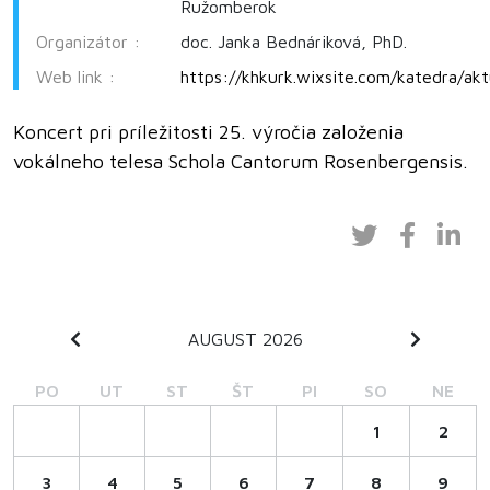
Ružomberok
Organizátor :
doc. Janka Bednáriková, PhD.
Web link :
https://khkurk.wixsite.com/katedra/akt
Koncert pri príležitosti 25. výročia založenia
vokálneho telesa Schola Cantorum Rosenbergensis.
AUGUST 2026
PO
UT
ST
ŠT
PI
SO
NE
1
2
3
4
5
6
7
8
9